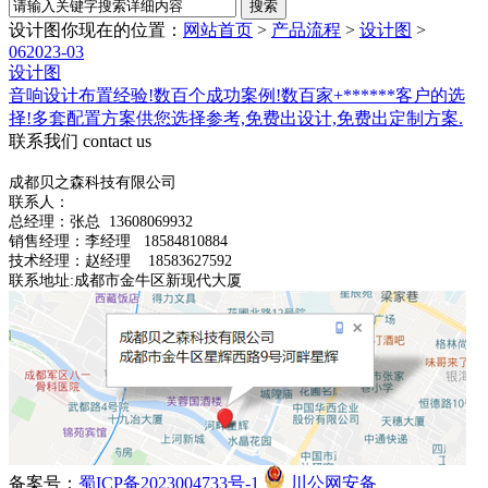
设计图
你现在的位置：
网站首页
>
产品流程
>
设计图
>
06
2023-03
设计图
音响设计布置经验!数百个成功案例!数百家+******客户的选
择!多套配置方案供您选择参考,免费出设计,免费出定制方案.
联系我们
contact us
成都贝之森科技有限公司
联系人：
总经理：
张总
13608069932
销售经理：李经理 18584810884
技术经理：赵经理 18583627592
联系地址:成都市金牛区新现代大厦
备案号：
蜀ICP备2023004733号-1
川公网安备