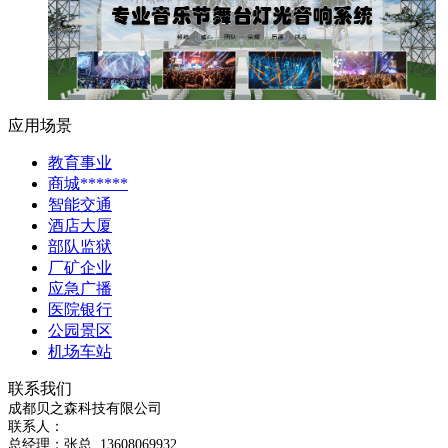
应用场景
教育事业
商城******
智能交通
酒店大厦
部队监狱
厂矿企业
应急广播
医院银行
公园景区
机场车站
联系我们
成都贝之森科技有限公司
联系人：
总经理：
张总
13608069932