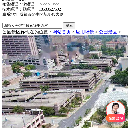
销售经理：李经理 18584810884
技术经理：赵经理 18583627592
联系地址:成都市金牛区新现代大厦
公园景区
你现在的位置：
网站首页
>
应用场景
>
公园景区
>