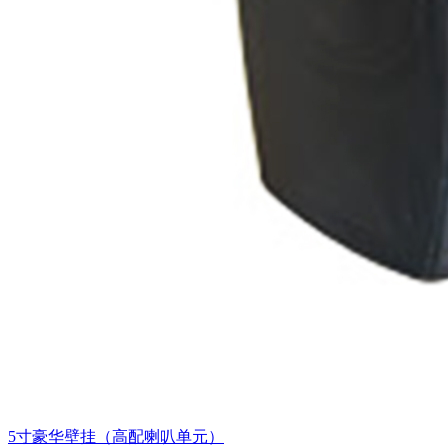
5寸豪华壁挂（高配喇叭单元）