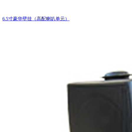
6.5寸豪华壁挂（高配喇叭单元）