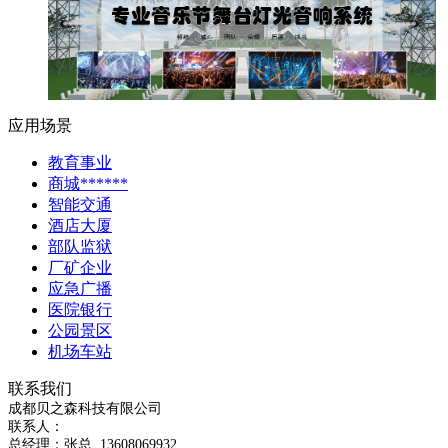
应用场景
教育事业
商城******
智能交通
酒店大厦
部队监狱
厂矿企业
应急广播
医院银行
公园景区
机场车站
联系我们
成都贝之森科技有限公司
联系人：
总经理：
张总
13608069932