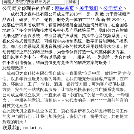
公司简介
你现在的位置：
网站首页
>
关于我们
>
公司简介
>
成都贝之森科技有限公司成立于2013年，是一家 致 力于音视频产
品设计、研发、生产、销售、服务为一体的****** 高 新 技 术企业。
总部位于四川省成都市，销售网络辐射全国乃至海外市场，在全国各
地建立了多个营销和技术服务中心及产品体验展厅。我们努力在智能
无纸化数字会议系统、专业音响扩声系统、指挥中心音视频系统，可
视化分布式管理系统、可编程中央控制系统、数字IP智能网络广播系
统、舞台灯光系统及周边音视频设备的技术及应用领域寻求突破，推
动传统行业产品的转型升级，为合作伙伴打造一站式整体解决方案。
我们以客户为中心，坚持以品质 第 一 、服务 第 一 为宗旨，为合作伙
伴不断创造价值，继而提供更有竞争力的解决方案与服务！
总经理致辞：
成都贝之森科技有限公司自成立一直秉承“立足中国、放眼世界”的使
命。以多年行业服务经验为导向。让我们能充分理解客户需求，在市
政、环航业、工 厂、学校、酒店、银行等方面，可为客户提供快捷、
方便、安全的一站式配套服务，让市场尽快享有公共广播系统成果。
公司成立年成立以来，一直秉承 着：我们推广的是一种文化、一种理
念，一种服务的意识。请相信－－它代表的是一种******超前的音响
科技文化潮流！
在此我代贝之森科技全体员工，衷心感谢所有关心和支持我公司工作
的客户与同行们，让我们加强交流，密切合作、携手共进，共创博大
辉煌的明天！
联系我们
contact us